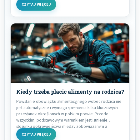
CZYTAJ WIĘCEJ
Kiedy trzeba placic alimenty na rodzica?
Powstanie obowiązku alimentacyjnego wobec rodzica nie
jest automatyczne i wymaga spełnienia kilku kluczowych
przesłanek określonych w polskim prawie. Przede
wszystkim, podstawowym warunkiem jest istnienie
stosunku pokrewieństwa między zobowiązanym a
rodzicem.
CZYTAJ WIĘCEJ