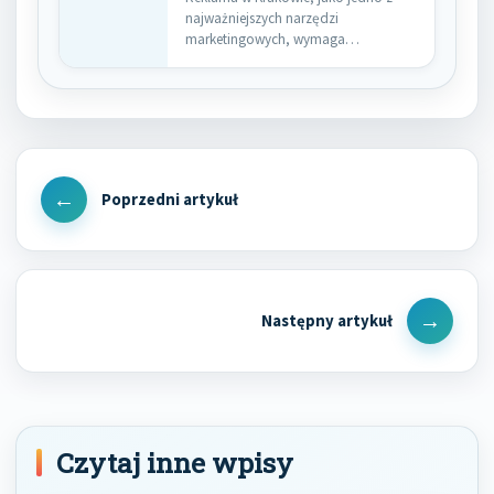
najważniejszych narzędzi
marketingowych, wymaga
przemyślanej strategii, aby dotrzeć
do…
Nawigacja
wpisu
Previous
Post
Next
Post
Czytaj inne wpisy