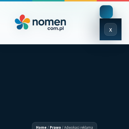
Close
x
Menu
Home
/
Prawo
/
Adwokaci reklama