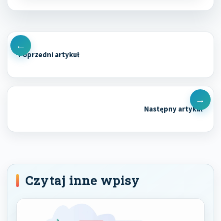
Nawigacja
wpisu
Previous
Post
Next
Post
Czytaj inne wpisy