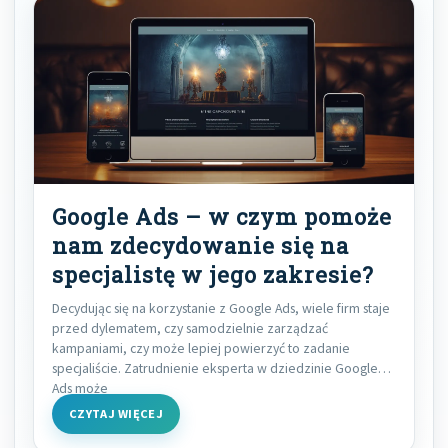
Google Ads – w czym pomoże
nam zdecydowanie się na
specjalistę w jego zakresie?
Decydując się na korzystanie z Google Ads, wiele firm staje
przed dylematem, czy samodzielnie zarządzać
kampaniami, czy może lepiej powierzyć to zadanie
specjaliście. Zatrudnienie eksperta w dziedzinie Google
Ads może
CZYTAJ WIĘCEJ