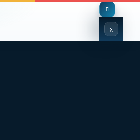
Close
x
Menu