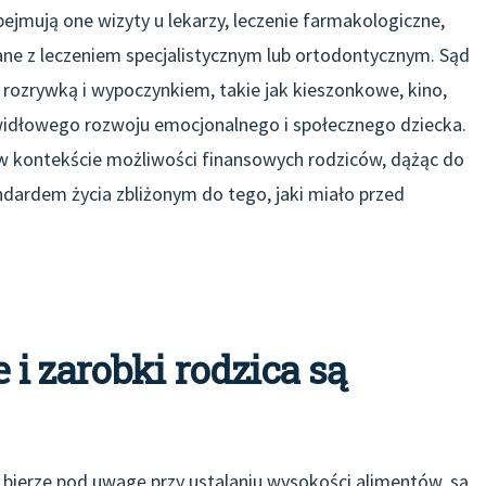
ejmują one wizyty u lekarzy, leczenie farmakologiczne,
zane z leczeniem specjalistycznym lub ortodontycznym. Sąd
rozrywką i wypoczynkiem, takie jak kieszonkowe, kino,
awidłowego rozwoju emocjonalnego i społecznego dziecka.
y w kontekście możliwości finansowych rodziców, dążąc do
andardem życia zbliżonym do tego, jaki miało przed
i zarobki rodzica są
 bierze pod uwagę przy ustalaniu wysokości alimentów, są