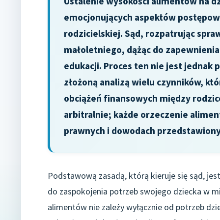
Ustalenie wysokości alimentów na dz
emocjonujących aspektów postępow
rodzicielskiej. Sąd, rozpatrując spr
małoletniego, dążąc do zapewnienia
edukacji. Proces ten nie jest jedna
złożoną analizą wielu czynników, któ
obciążeń finansowych między rodzicó
arbitralnie; każde orzeczenie alime
prawnych i dowodach przedstawiony
Podstawową zasadą, którą kieruje się sąd, jes
do zaspokojenia potrzeb swojego dziecka w mi
alimentów nie zależy wyłącznie od potrzeb dzi