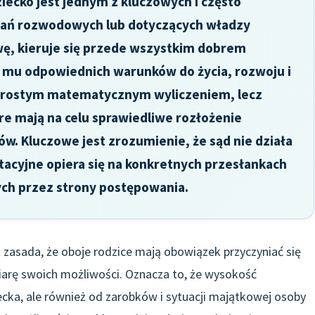
iecko jest jednym z kluczowych i często
ań rozwodowych lub dotyczących władzy
awę, kieruje się przede wszystkim dobrem
 mu odpowiednich warunków do życia, rozwoju i
k prostym matematycznym wyliczeniem, lecz
re mają na celu sprawiedliwe rozłożenie
w. Kluczowe jest zrozumienie, że sąd nie działa
ntacyjne opiera się na konkretnych przesłankach
ch przez strony postępowania.
t zasada, że oboje rodzice mają obowiązek przyczyniać się
arę swoich możliwości. Oznacza to, że wysokość
ecka, ale również od zarobków i sytuacji majątkowej osoby