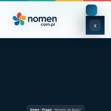
Close
x
Menu
Home
/
Prawo
/
Alimenty jak dlugo?