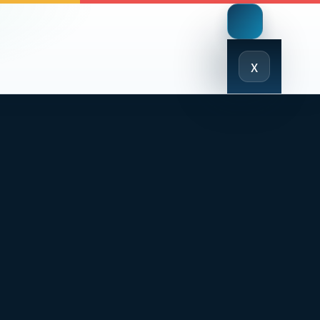
Close
x
Menu