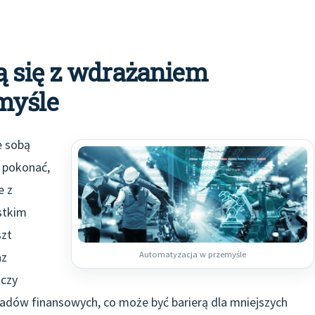
 się z wdrażaniem
myśle
e sobą
 pokonać,
e z
stkim
szt
Automatyzacja w przemyśle
az
 czy
dów finansowych, co może być barierą dla mniejszych