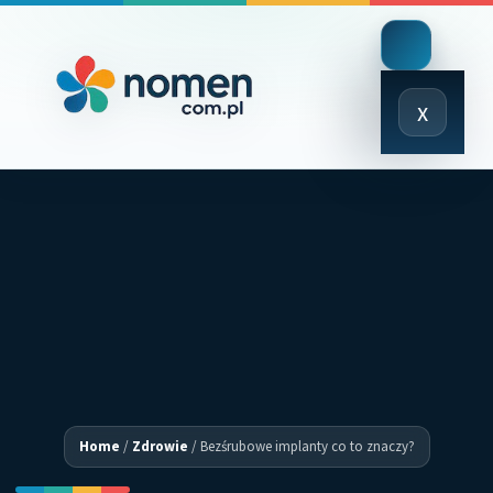
Close
x
Menu
Home
/
Zdrowie
/
Bezśrubowe implanty co to znaczy?