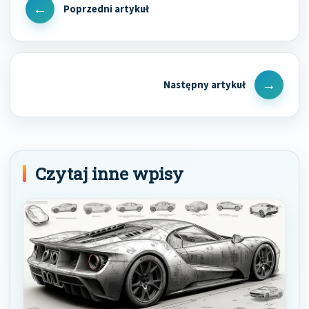
wpisu
Previous
Post
Next
Post
Czytaj inne wpisy