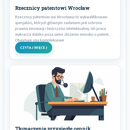
Rzecznicy patentowi Wrocław
Rzecznicy patentowi we Wrocławiu to wykwalifikowani
specjaliści, których głównym zadaniem jest ochrona
prawna innowacji i twórczości intelektualnej. Ich praca
wykracza daleko poza samo złożenie wniosku o patent.
Obejmuje ona kompleksowe
CZYTAJ WIĘCEJ
Tłumaczenie przysięgłe cennik