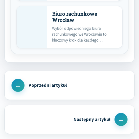
Biuro rachunkowe
Wrocław
Wybór odpowiedniego biura
rachunkowego we Wrocławiu to
kluczowy krok dla każdego
przedsiębiorcy, który pragnie
prowadzić…
Nawigacja
wpisu
Previous
Post
Next
Post