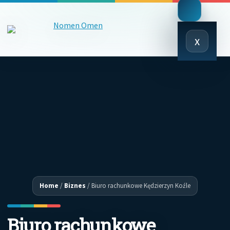
Close
x
Menu
Home
/
Biznes
/
Biuro rachunkowe Kędzierzyn Koźle
Biuro rachunkowe