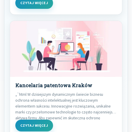
mają wpływ na majątek,
CZYTAJ WIĘCEJ
Kancelaria patentowa Kraków
„`html W dzisiejszym dynamicznym świecie biznesu
ochrona własności intelektualnej jest kluczowym
elementem sukcesu. Innowacyjne rozwiązania, unikalne
marki czy przełomowe technologie to często najcenniejsze
aktywa firmy. Aby zapewnić im skuteczną ochronę
CZYTAJ WIĘCEJ