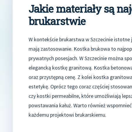
Jakie materiały są na
brukarstwie
W kontekście brukarstwa w Szczecinie istotne j
mają zastosowanie. Kostka brukowa to najpopul
prywatnych posesjach. W Szczecinie można spot
elegancką kostkę granitową. Kostka betonowa
oraz przystępną cenę. Z kolei kostka granitow
estetykę. Oprócz tego coraz częściej stosowan
czy kostki permeabilne, które umożliwiają lep
powstawania kałuż. Warto również wspomnieć o 
każdemu projektowi brukarskiemu.