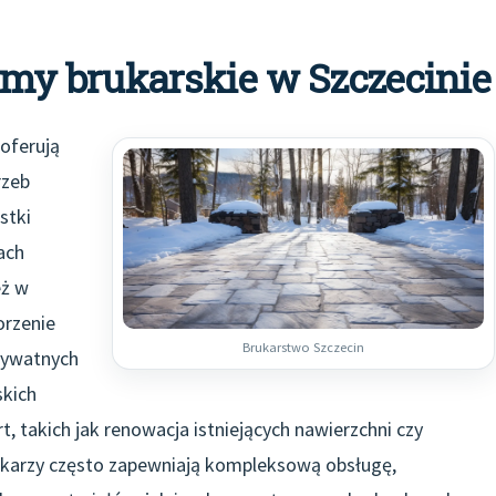
irmy brukarskie w Szczecinie
oferują
rzeb
stki
ach
eż w
orzenie
Brukarstwo Szczecin
prywatnych
skich
 takich jak renowacja istniejących nawierzchni czy
ukarzy często zapewniają kompleksową obsługę,