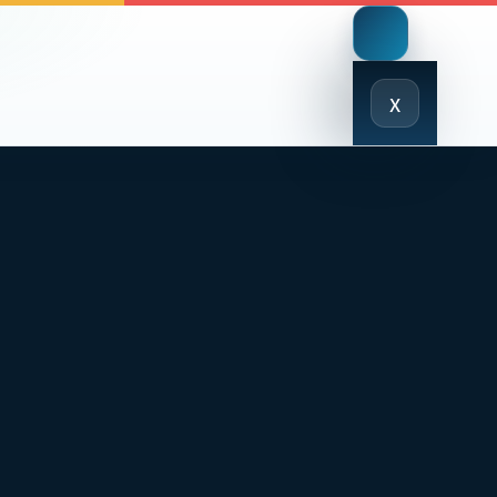
Close
x
Menu