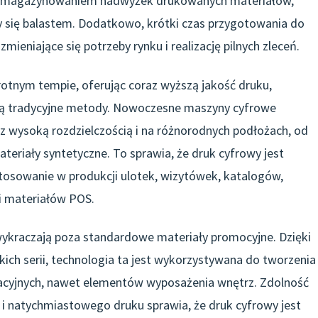
 z magazynowaniem nadwyżek drukowanych materiałów,
 się balastem. Dodatkowo, krótki czas przygotowania do
ieniające się potrzeby rynku i realizację pilnych zleceń.
tnym tempie, oferując coraz wyższą jakość druku,
ą tradycyjne metody. Nowoczesne maszyny cyfrowe
z wysoką rozdzielczością i na różnorodnych podłożach, od
teriały syntetyczne. To sprawia, że druk cyfrowy jest
osowanie w produkcji ulotek, wizytówek, katalogów,
 i materiałów POS.
kraczają poza standardowe materiały promocyjne. Dzięki
kich serii, technologia ta jest wykorzystywana do tworzenia
acyjnych, nawet elementów wyposażenia wnętrz. Zdolność
i natychmiastowego druku sprawia, że druk cyfrowy jest