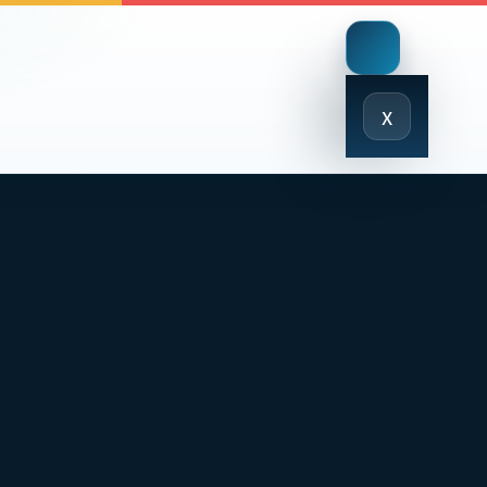
Close
x
Menu