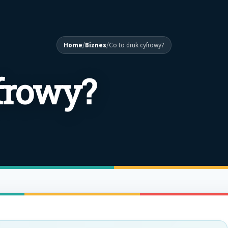
Home
/
Biznes
/
Co to druk cyfrowy?
frowy?