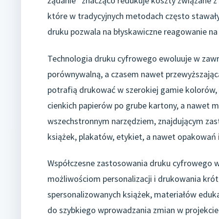
żądanie” znacząco redukuje koszty związane
które w tradycyjnych metodach często stawały
druku pozwala na błyskawiczne reagowanie na zm
Technologia druku cyfrowego ewoluuje w zawro
porównywalną, a czasem nawet przewyższając
potrafią drukować w szerokiej gamie kolorów, 
cienkich papierów po grube kartony, a nawet ma
wszechstronnym narzędziem, znajdującym zast
książek, plakatów, etykiet, a nawet opakowań
Współczesne zastosowania druku cyfrowego wy
możliwościom personalizacji i drukowania krót
spersonalizowanych książek, materiałów eduk
do szybkiego wprowadzania zmian w projekcie 