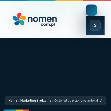
Close
x
Menu
Home
/
Marketing i reklama
/
Co to jest pozycjonowanie lokalne?