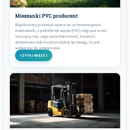
Mieszanki PVC producent
Współczesny przemysł opiera się na innowacyjnych
materiałach, a polichlorek winylu (PVC) odgrywa w nim
znaczącą rolę. Jego wszechstronność, trwałość i
stosunkowo niski koszt produkcji sprawiają, że jest
wybierany do wytwarzania
CZYTAJ WIĘCEJ