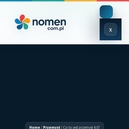
Close
x
Menu
Home
/
Przemysł
/
Co to jest przemysł 4.0?