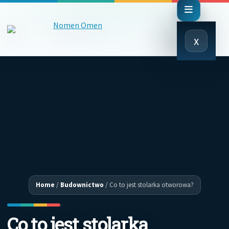
Close
x
Menu
Home
/
Budownictwo
/
Co to jest stolarka otworowa?
Co to jest stolarka