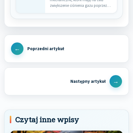
zwiększenie ciśnienia gazu poprzez
jego sprężanie. W…
Nawigacja
wpisu
Previous
Post
Next
Post
Czytaj inne wpisy