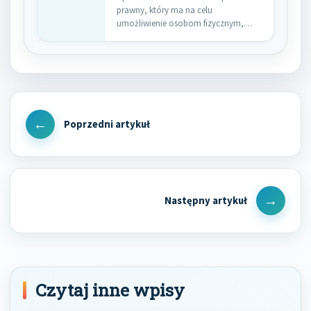
prawny, który ma na celu
umożliwienie osobom fizycznym,
które znalazły się…
Nawigacja
wpisu
Previous
Post
Next
Post
Czytaj inne wpisy