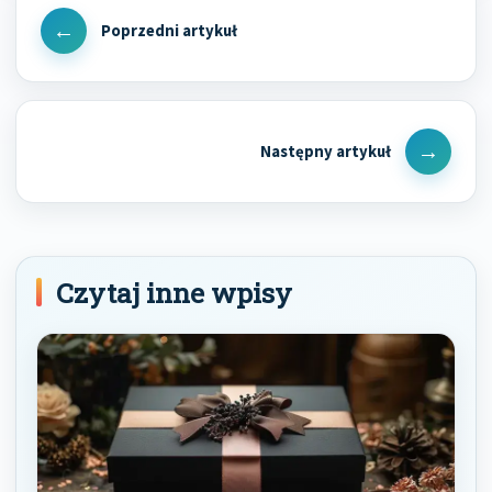
wpisu
Previous
Post
Next
Post
Czytaj inne wpisy