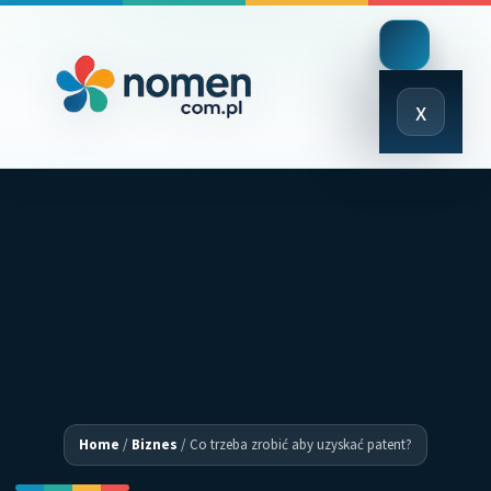
Close
x
Menu
Home
/
Biznes
/
Co trzeba zrobić aby uzyskać patent?