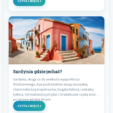
CZYTAJ WIĘCEJ
Sardynia gdzie jechać?
Sardynia, druga co do wielkości wyspa Morza
Śródziemnego, kusi podróżników swoją niezwykłą
różnorodnością krajobrazów, bogatą historią i unikalną
kulturą. Od malowniczych plaż z krystalicznie czystą wodą
po surowe górskie tereny
CZYTAJ WIĘCEJ