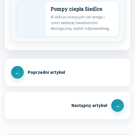
Pompy ciepła Siedlce
W obliczu rosnących cen energii i
coraz większej świadomości
ekologicznej, wybór odpowiedniego
systemu ogrzewania staje…
Nawigacja
wpisu
Previous
Post
Next
Post