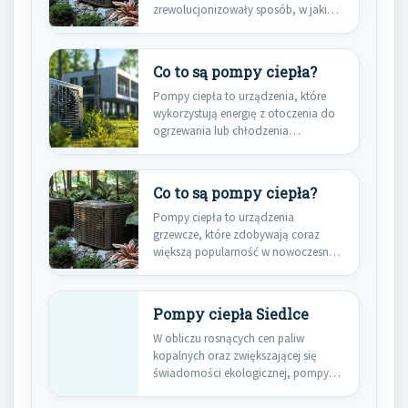
zrewolucjonizowały sposób, w jaki
myślimy o ogrzewaniu budynków…
Co to są pompy ciepła?
Pompy ciepła to urządzenia, które
wykorzystują energię z otoczenia do
ogrzewania lub chłodzenia
budynków. Działają…
Co to są pompy ciepła?
Pompy ciepła to urządzenia
grzewcze, które zdobywają coraz
większą popularność w nowoczesnym
budownictwie i modernizacji…
Pompy ciepła Siedlce
W obliczu rosnących cen paliw
kopalnych oraz zwiększającej się
świadomości ekologicznej, pompy
ciepła w Siedlcach…