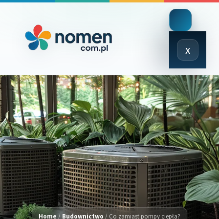
Close
x
Menu
Home
/
Budownictwo
/
Co zamiast pompy ciepła?