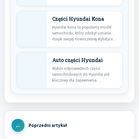
przez samego producenta pojazdów.
Korzystanie…
Części Hyundai Kona
Hyundai Kona to popularny model
samochodu, który zdobył uznanie
dzięki swojej nowoczesnej stylistyce
oraz zaawansowanej…
Auto części Hyundai
Wybór odpowiednich części
samochodowych do Hyundai jest
kluczowy dla zapewnienia
prawidłowego funkcjonowania
pojazdu. Wśród najważniejszych…
Nawigacja
wpisu
Previous
Post