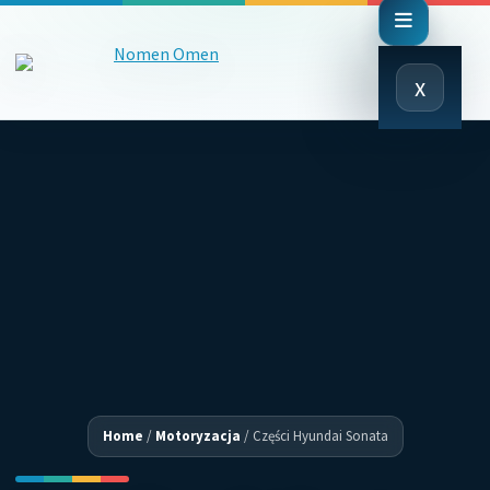
Close
x
Menu
Home
/
Motoryzacja
/
Części Hyundai Sonata