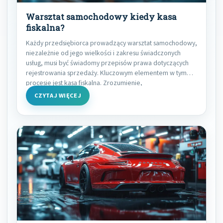
Warsztat samochodowy kiedy kasa
fiskalna?
Każdy przedsiębiorca prowadzący warsztat samochodowy,
niezależnie od jego wielkości i zakresu świadczonych
usług, musi być świadomy przepisów prawa dotyczących
rejestrowania sprzedaży. Kluczowym elementem w tym
procesie jest kasa fiskalna. Zrozumienie,
CZYTAJ WIĘCEJ