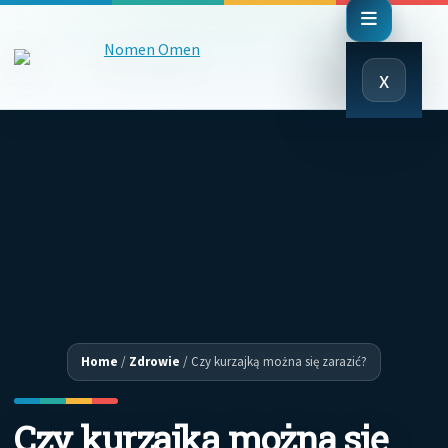
Close
x
Menu
Home
/
Zdrowie
/
Czy kurzajką można się zarazić?
Czy kurzajką można się