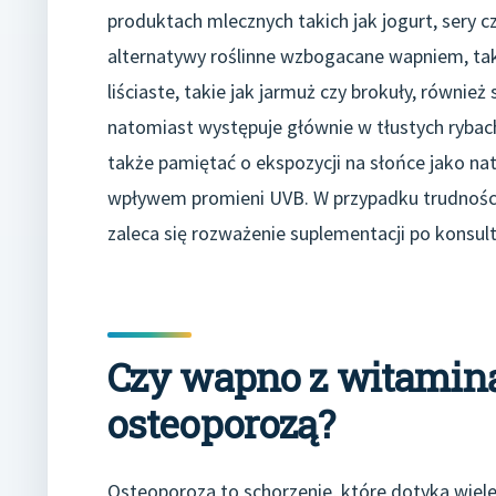
produktach mlecznych takich jak jogurt, sery 
alternatywy roślinne wzbogacane wapniem, tak
liściaste, takie jak jarmuż czy brokuły, równi
natomiast występuje głównie w tłustych rybach
także pamiętać o ekspozycji na słońce jako na
wpływem promieni UVB. W przypadku trudności 
zaleca się rozważenie suplementacji po konsulta
Czy wapno z witamin
osteoporozą?
Osteoporoza to schorzenie, które dotyka wiele