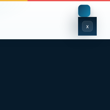
Close
x
Menu