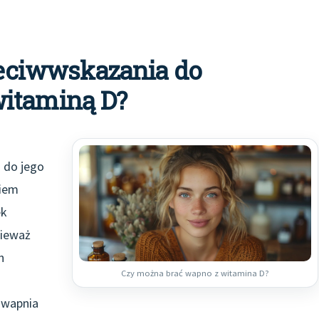
rzeciwwskazania do
witaminą D?
 do jego
ciem
ek
nieważ
h
Czy można brać wapno z witamina D?
 wapnia