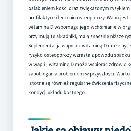
osłabieniem kości oraz zwiększonym ryzykiem
profilaktyce i leczeniu osteoporozy. Wapń jes
witamina D wspomaga jego wchłanianie w organ
przyjmują te składniki, mają znacznie niższe r
Suplementacja wapnia z witaminą D może być s
ryzyko osteoporozy wzrasta z powodu spadku
w wapń i witaminę D może wspierać zdrowie koś
zapobiegania problemom w przyszłości. Warto 
istotne są również regularne ćwiczenia fizyczne
kondycji układu kostnego.
Jakie są objawy nied