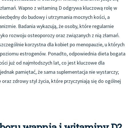
 złamań. Wapno z witaminą D odgrywa kluczową rolę w
t niezbędny do budowy i utrzymania mocnych kości, a
izmie. Badania wykazują, że osoby, które regularnie
yzyko rozwoju osteoporozy oraz związanych z nią złamań.
zczególnie korzystna dla kobiet po menopauzie, u których
 poziomu estrogenów. Ponadto, odpowiednia dieta bogata
ci już od najmłodszych lat, co jest kluczowe dla
jednak pamiętać, że sama suplementacja nie wystarczy;
 oraz zdrowy styl życia, które przyczyniają się do ogólnej
oboru wapnia i witaminy D?