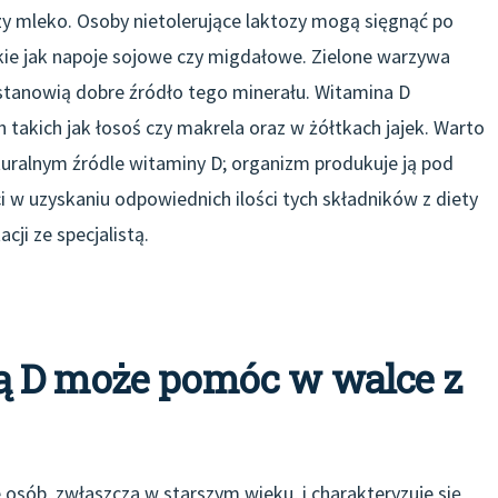
czy mleko. Osoby nietolerujące laktozy mogą sięgnąć po
ie jak napoje sojowe czy migdałowe. Zielone warzywa
eż stanowią dobre źródło tego minerału. Witamina D
 takich jak łosoś czy makrela oraz w żółtkach jajek. Warto
turalnym źródle witaminy D; organizm produkuje ją pod
w uzyskaniu odpowiednich ilości tych składników z diety
cji ze specjalistą.
ą D może pomóc w walce z
 osób, zwłaszcza w starszym wieku, i charakteryzuje się