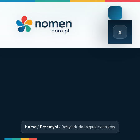
Close
x
Menu
Home
/
Przemysł
/
Destylarki do rozpuszczalników