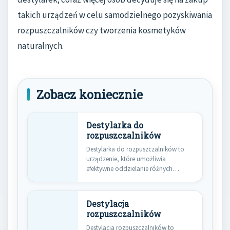
takich urządzeń w celu samodzielnego pozyskiwania
rozpuszczalników czy tworzenia kosmetyków
naturalnych.
Zobacz koniecznie
Destylarka do
rozpuszczalników
Destylarka do rozpuszczalników to
urządzenie, które umożliwia
efektywne oddzielanie różnych
substancji na podstawie ich
temperatury…
Destylacja
rozpuszczalników
Destylacja rozpuszczalników to