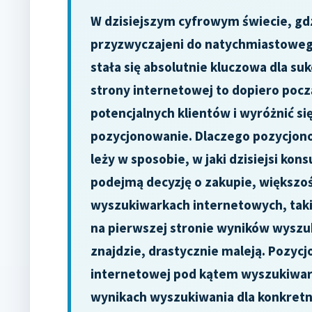
W dzisiejszym cyfrowym świecie, gd
przyzwyczajeni do natychmiastowego
stała się absolutnie kluczowa dla s
strony internetowej to dopiero pocz
potencjalnych klientów i wyróżnić si
pozycjonowanie. Dlaczego pozycjono
leży w sposobie, w jaki dzisiejsi ko
podejmą decyzję o zakupie, większo
wyszukiwarkach internetowych, takich
na pierwszej stronie wyników wyszuki
znajdzie, drastycznie maleją. Pozycj
internetowej pod kątem wyszukiwarek
wynikach wyszukiwania dla konkretny