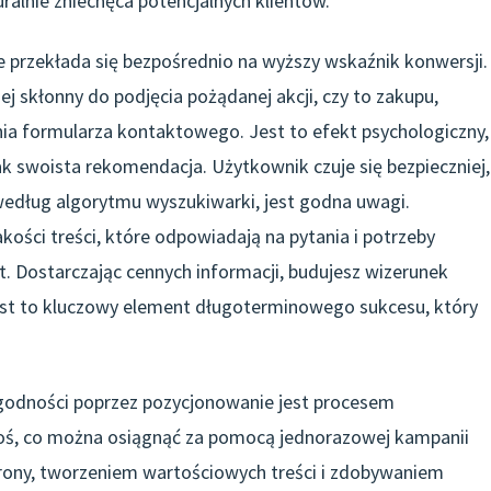
ralnie zniechęca potencjalnych klientów.
przekłada się bezpośrednio na wyższy wskaźnik konwersji.
ej skłonny do podjęcia pożądanej akcji, czy to zakupu,
enia formularza kontaktowego. Jest to efekt psychologiczny,
k swoista rekomendacja. Użytkownik czuje się bezpieczniej,
 według algorytmu wyszukiwarki, jest godna uwagi.
ości treści, które odpowiadają na pytania i potrzeby
 Dostarczając cennych informacji, budujesz wizerunek
est to kluczowy element długoterminowego sukcesu, który
ygodności poprzez pozycjonowanie jest procesem
coś, co można osiągnąć za pomocą jednorazowej kampanii
trony, tworzeniem wartościowych treści i zdobywaniem