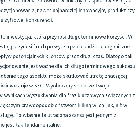
ego zrozumienia zarówno technicznych aspektów SEO, jak i
ozycjonowania, nawet najbardziej innowacyjny produkt czy
 cyfrowej konkurencji.
to inwestycja, która przynosi długoterminowe korzyści. W
estają przynosić ruch po wyczerpaniu budżetu, organiczne
ływ potencjalnych klientów przez długi czas. Dlatego tak
ozycjonowanie jest ważne dla ich długoterminowego sukcesu
iedbanie tego aspektu może skutkować utratą znaczącej
wnie inwestuje w SEO. Wyobraźmy sobie, że Twoja
 w wynikach wyszukiwania dla fraz kluczowych związanych z
z większym prawdopodobieństwem klikną w ich link, niż w
usługę. To właśnie ta utracona szansa jest jednym z
e jest tak fundamentalne.