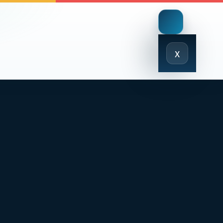
Close
x
Menu