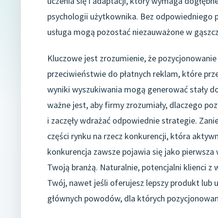
uczenia się i adaptacji, który wymaga dogłębn
psychologii użytkownika. Bez odpowiedniego p
usługa mogą pozostać niezauważone w gąszczu
Kluczowe jest zrozumienie, że pozycjonowanie 
przeciwieństwie do płatnych reklam, które prz
wyniki wyszukiwania mogą generować stały dop
ważne jest, aby firmy zrozumiały, dlaczego p
i zaczęły wdrażać odpowiednie strategie. Zan
części rynku na rzecz konkurencji, która akty
konkurencja zawsze pojawia się jako pierwsza
Twoją branżą. Naturalnie, potencjalni klienci 
Twój, nawet jeśli oferujesz lepszy produkt lub 
głównych powodów, dla których pozycjonowani