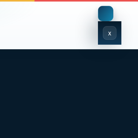
Close
x
Menu