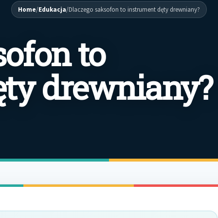
Home
/
Edukacja
/
Dlaczego saksofon to instrument dęty drewniany?
ofon to
ęty drewniany?