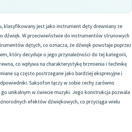
 klasyfikowany jest jako instrument dęty drewniany ze
go dźwięk. W przeciwieństwie do instrumentów strunowych
nstrumentów dętych, co oznacza, że dźwięk powstaje poprzez
 który decyduje o jego przynależności do tej kategorii,
drewna, co wpływa na charakterystykę brzmienia i technikę
niane są często postrzegane jako bardziej ekspresyjne i
odpowiedniki. Saksofon łączy w sobie cechy zarówno
ni go unikalnym w świecie muzyki. Jego konstrukcja pozwala
óżnorodnych efektów dźwiękowych, co przyciąga wielu