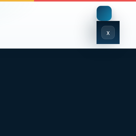
Close
x
Menu