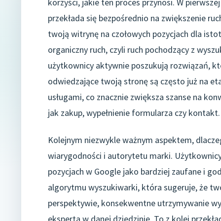
korzyści, jakie ten proces przynosi. W pierws
przekłada się bezpośrednio na zwiększenie ruc
twoją witrynę na czołowych pozycjach dla istotn
organiczny ruch, czyli ruch pochodzący z wyszu
użytkownicy aktywnie poszukują rozwiązań, k
odwiedzające twoją stronę są często już na e
usługami, co znacznie zwiększa szanse na konwe
jak zakup, wypełnienie formularza czy kontakt.
Kolejnym niezwykle ważnym aspektem, dlaczeg
wiarygodności i autorytetu marki. Użytkownicy
pozycjach w Google jako bardziej zaufane i g
algorytmu wyszukiwarki, która sugeruje, że two
perspektywie, konsekwentne utrzymywanie wys
eksperta w danej dziedzinie. To z kolei przekła