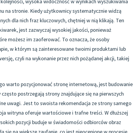
zej kolejności, wysoka widoczność w wynikach wyszukiwania
hu na stronie. Kiedy użytkownicy systematycznie widzą
ych dla nich fraz kluczowych, chętniej w nią klikają. Ten
kiwarek, jest zazwyczaj wysokiej jakości, ponieważ
tóre możesz im zaoferować. To oznacza, że osoby
tapie, w którym są zainteresowane twoimi produktami lub
rsję, czyli na wykonanie przez nich pożądanej akcji, takiej
o warto pozycjonować stronę internetową, jest budowanie
 często postrzegają strony znajdujące się na pierwszych
odne uwagi. Jest to swoista rekomendacja ze strony samego
ja witryna oferuje wartościowe i trafne treści. W dłuższej
okich pozycji buduje w świadomości odbiorców obraz
da się na większe zaufanie, co jest nieocenione w procesie