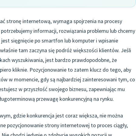
ać stronę internetową, wymaga spojrzenia na procesy
potrzebujemy informacji, rozwiązania problemu lub chcemy
st sięgnięcie po smartfon lub komputer i wpisanie
łaśnie tam zaczyna się podróż większości klientów. Jeśli
nikach wyszukiwania, jest bardzo prawdopodobne, że
dopiero kliknie. Pozycjonowanie to zatem klucz do tego, aby
rców w momencie, gdy są najbardziej zainteresowani tym, co
stujesz w przyszłość swojego biznesu, zapewniając mu
długoterminową przewagę konkurencyjną na rynku.
ym, gdzie konkurencja jest coraz większa, nie można
ne pozycjonowanie strony internetowej to proces ciągły,
 Nie chodzi jedynie o zdobycie wysokich pozycji w