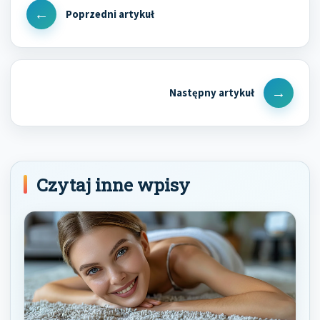
wpisu
Previous
Post
Next
Post
Czytaj inne wpisy