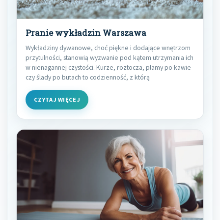
Pranie wykładzin Warszawa
Wykładziny dywanowe, choć piękne i dodające wnętrzom
przytulności, stanowią wyzwanie pod kątem utrzymania ich
w nienagannej czystości. Kurze, roztocza, plamy po kawie
czy ślady po butach to codzienność, z którą
CZYTAJ WIĘCEJ