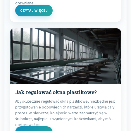
drewniane
CZYTAJ WIĘCEJ
Jak regulować okna plastikowe?
Aby skutecznie regulować okna plastikowe, niezbędne jest
przygotowanie odpowiednich narzędzi, które ułatwią cały
proces. W pierwszej kolejności warto zaopatrzyć się w
śrubokręt, najlepiej z wymiennymi końcówkami, aby móc
dostosować go