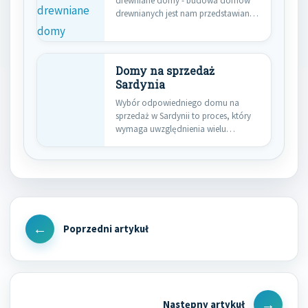
drewniane domy - budowa domów
drewnianych jest nam przedstawiana
coraz częściej jako…
Domy na sprzedaż
Sardynia
Wybór odpowiedniego domu na
sprzedaż w Sardynii to proces, który
wymaga uwzględnienia wielu
istotnych czynników.…
Nawigacja
wpisu
Previous
Post