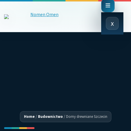
Close
x
Menu
Home
/
Budownictwo
/
Domy drewniane Szczecin