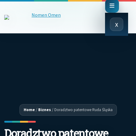
Close
x
Menu
Home
/
Biznes
/
Doradztwo patentowe Ruda Śląska
Doradztwo patentowe