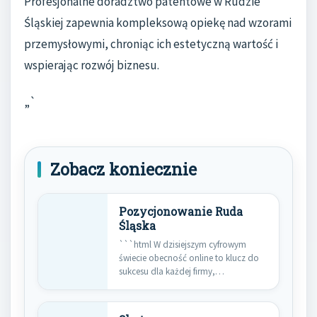
Profesjonalne doradztwo patentowe w Rudzie
Śląskiej zapewnia kompleksową opiekę nad wzorami
przemysłowymi, chroniąc ich estetyczną wartość i
wspierając rozwój biznesu.
„`
Zobacz koniecznie
Pozycjonowanie Ruda
Śląska
```html W dzisiejszym cyfrowym
świecie obecność online to klucz do
sukcesu dla każdej firmy,
niezależnie…