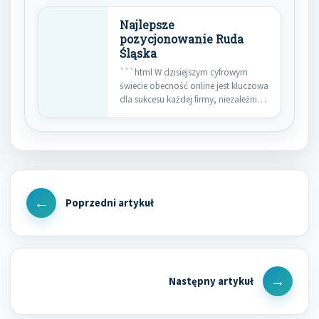
Najlepsze
pozycjonowanie Ruda
Śląska
```html W dzisiejszym cyfrowym
świecie obecność online jest kluczowa
dla sukcesu każdej firmy, niezależnie
od…
Nawigacja
wpisu
Previous
Post
Next
Post