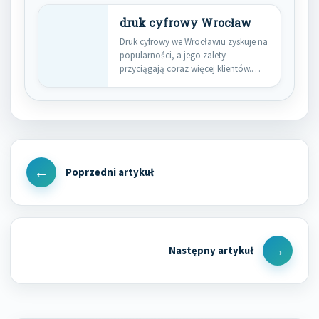
cyfrowego…
druk cyfrowy Wrocław
Druk cyfrowy we Wrocławiu zyskuje na
popularności, a jego zalety
przyciągają coraz więcej klientów.
Przede…
Nawigacja
wpisu
Previous
Post
Next
Post