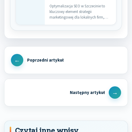
Optymalizacja SEO w Szczecinie to
kluczowy element strategii
marketingowej dla lokalnych firm,
które pragną zwiększyć…
Nawigacja
wpisu
Previous
Post
Next
Post
Czytaj inne wpisy