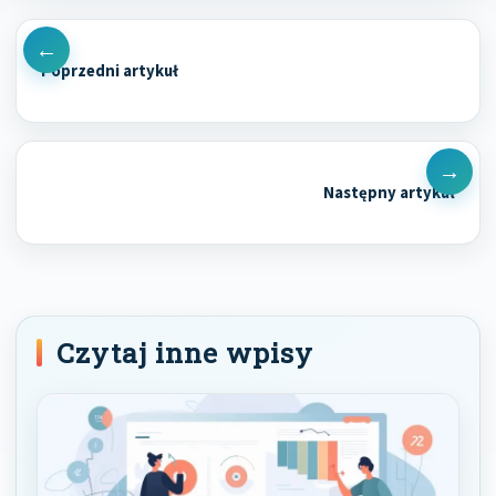
Nawigacja
wpisu
Previous
Post
Next
Post
Czytaj inne wpisy