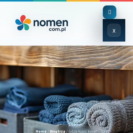
Close
x
Menu
Home
/
Wnętrza
/
Gdzie kupić koce?