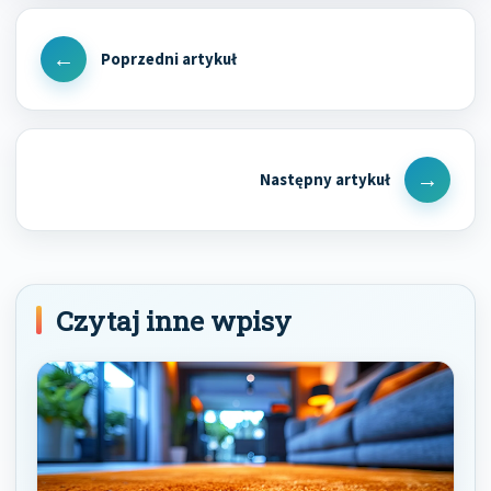
Nawigacja
wpisu
Previous
Post
Next
Post
Czytaj inne wpisy