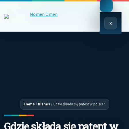
Close
x
Menu
Home
/
Biznes
/
Gdzie składa się patent w polsce?
Gdzie składa się patent w