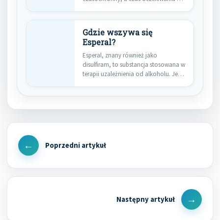
jego…
Gdzie wszywa się
Esperal?
Esperal, znany również jako
disulfiram, to substancja stosowana w
terapii uzależnienia od alkoholu. Jego
działanie…
Nawigacja
wpisu
Previous
Post
Next
Post