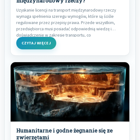
międzynarodowy rzeczy?
Uzyskanie licencji na transport międzynarodowy rzeczy
wymaga spełnienia szeregu wymogów, które są ściśle
regulowane przez przepisy prawa. Przede wszystkim,
przedsiębiorca musi posiadać odpowiednią wiedzę i
doświadczenie w zakresie transportu, co
CZYTAJ WIĘCEJ
Humanitarne i godne żegnanie się ze
zwierzętami