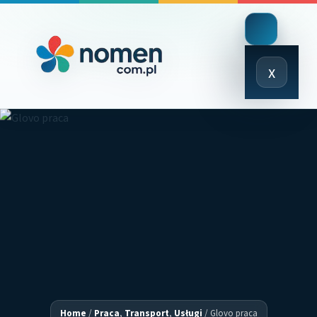
Close
x
Menu
Home
/
Praca
,
Transport
,
Usługi
/
Glovo praca