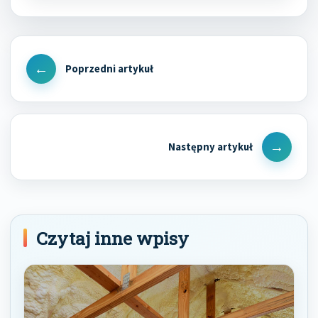
Nawigacja
wpisu
Previous
Post
Next
Post
Czytaj inne wpisy