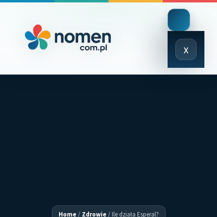
Close
x
Menu
Home
/
Zdrowie
/
Ile działa Esperal?