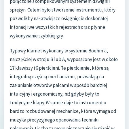
połączone skomplikowanym systemem dźwigni i
sprężyn. Celem było stworzenie instrumentu, który
pozwoliłby na łatwiejsze osiągnięcie doskonałej
intonacji we wszystkich rejestrach oraz płynne
wykonywanie szybkiej gry.
Typowy klarnet wykonany w systemie Boehm’a,
najczęściej w stroju B lub A, wyposażony jest w około
17 klawiszy i 6 pierścieni. Te pierścienie, które są
integralną częścią mechanizmu, pozwalają na
zasłanianie otworów palcami w sposób bardziej
intuicyjny i ergonomiczny, niż gdyby były to
tradycyjne klapy. W sumie daje to instrument o
bardzo rozbudowanej mechanice, która wymaga od
muzyka precyzyjnego opanowania techniki
palcowania. Liczba ta może nieznacznie się różnić w