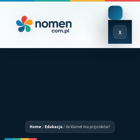
Close
x
Menu
Home
/
Edukacja
/
Ile klarnet ma przycisków?