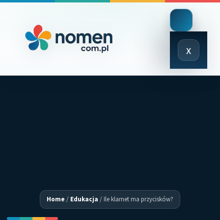
Close
x
Menu
Home
/
Edukacja
/
Ile klarnet ma przycisków?