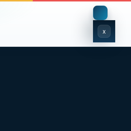
Close
x
Menu