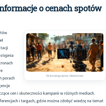
informacje o cenach spotów
otów
eł
tacji
ostępnia
tronach
we
Ile kosztują spoty reklamowe
h porach
encje
zące cen i skuteczności kampanii w różnych mediach.
erencjach i targach, gdzie można zdobyć wiedzę na temat