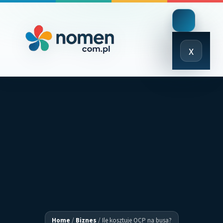
Close
x
Menu
Home
/
Biznes
/
Ile kosztuje OCP na busa?