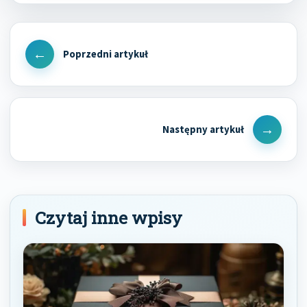
Nawigacja
wpisu
Previous
Post
Next
Post
Czytaj inne wpisy