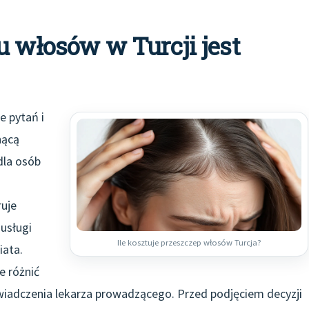
u włosów w Turcji jest
e pytań i
nącą
dla osób
ruje
usługi
Ile kosztuje przeszczep włosów Turcja?
iata.
e różnić
oświadczenia lekarza prowadzącego. Przed podjęciem decyzji