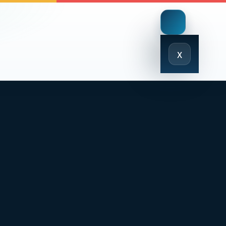
Close
x
Menu