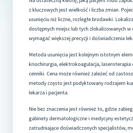
Na ostateczną kwotę, jaką pacjent musi zapłac
z kluczowych jest wielkość i liczba zmian. Poj
usunięciu niż liczne, rozległe brodawki. Lokali
dostępnych miejsc lub tych zlokalizowanych w 
wymagać większej precyzji i doświadczenia lek
Metoda usunięcia jest kolejnym istotnym elem
kriochirurgia, elektrokoagulacja, laseroterapia
cenniki. Cena może również zależeć od zasto
metody często jest podyktowany rodzajem kurzaj
lekarza i pacjenta.
Nie bez znaczenia jest również to, gdzie zabie
gabinety dermatologiczne i medycyny estetyc
zatrudniające doświadczonych specjalistów, m