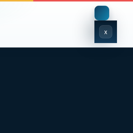
Close
x
Menu