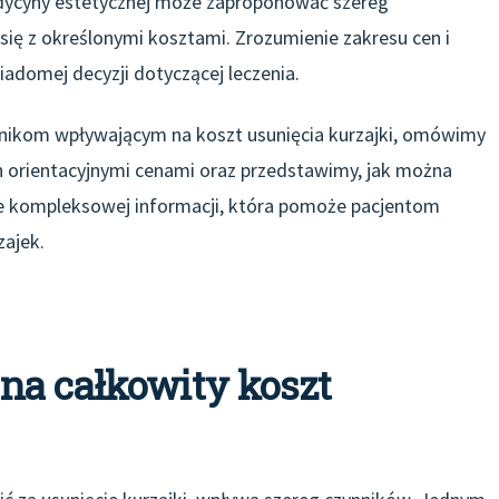
medycyny estetycznej może zaproponować szereg
się z określonymi kosztami. Zrozumienie zakresu cen i
iadomej decyzji dotyczącej leczenia.
zynnikom wpływającym na koszt usunięcia kurzajki, omówimy
h orientacyjnymi cenami oraz przedstawimy, jak można
nie kompleksowej informacji, która pomoże pacjentom
zajek.
na całkowity koszt