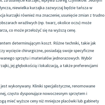
ić za usunięcie kurzajki, wpływa szereg czynników. Jednym
edyncza, niewielka kurzajka zazwyczaj będzie tańsza w
zacja kurzajki również ma znaczenie; usunięcie zmian z trudno
obszarach wrażliwych (np. twarz, okolice oczu) może
arza, co może przełożyć się na wyższą cenę.
entem determinującym koszt. Różne techniki, takie jak
 czy wycięcie chirurgiczne, posiadają swoje specyficzne
sowanego sprzętu i materiałów jednorazowych. Wybór
ki, jej głębokością i lokalizacją, a także preferencjami
g jest wykonywany. Kliniki specjalistyczne, renomowane
znej, często dysponujące nowoczesnym sprzętem i
ogą mieć wyższe ceny niż mniejsze placówki lub gabinety