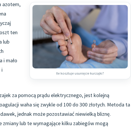
ym azotem,
ena
yczaj
oszt ten
a lub
ch
a i mało
 i
Ile kosztuje usunięcie kurzajki?
zajek za pomocą prądu elektrycznego, jest kolejną
koagulacji waha się zwykle od 100 do 300 złotych. Metoda ta
odawek, jednak może pozostawiać niewielką bliznę.
sze zmiany lub te wymagające kilku zabiegów mogą