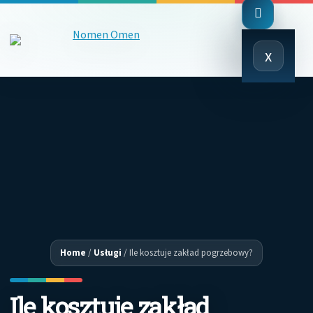
Close
x
Menu
Home
/
Usługi
/
Ile kosztuje zakład pogrzebowy?
Ile kosztuje zakład