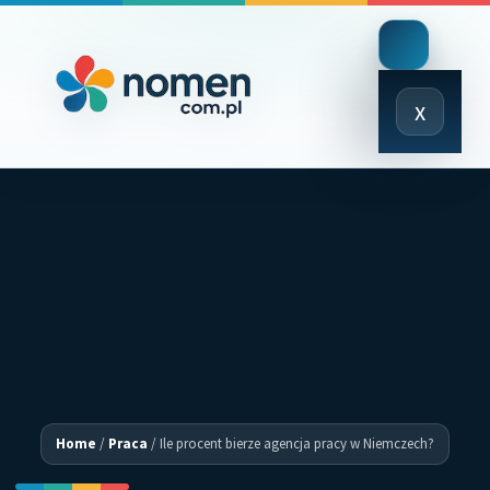
Close
x
Menu
Home
/
Praca
/
Ile procent bierze agencja pracy w Niemczech?