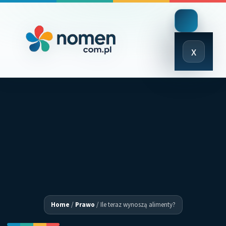
Close
x
Menu
Home
/
Prawo
/
Ile teraz wynoszą alimenty?