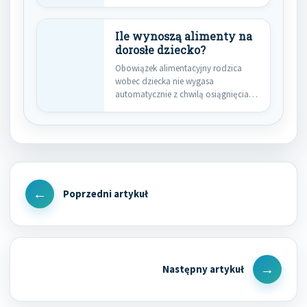
Ile wynoszą alimenty na
dorosłe dziecko?
Obowiązek alimentacyjny rodzica
wobec dziecka nie wygasa
automatycznie z chwilą osiągnięcia
przez nie 18. roku…
Nawigacja
wpisu
Previous
Post
Next
Post