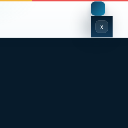
Close
x
Menu