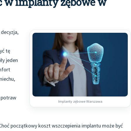
ć w implanty zębowe w
decyzja,
yć tę
ły jeden
mfort
miechu,
 potraw
Implanty zębowe Warszawa
 Choć początkowy koszt wszczepienia implantu może być