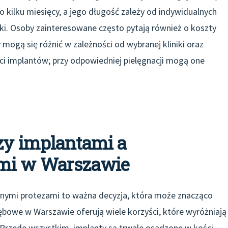
o kilku miesięcy, a jego długość zależy od indywidualnych
ęki. Osoby zainteresowane często pytają również o koszty
mogą się różnić w zależności od wybranej kliniki oraz
ści implantów; przy odpowiedniej pielęgnacji mogą one
zy implantami a
ami w Warszawie
nymi protezami to ważna decyzja, która może znacząco
ębowe w Warszawie oferują wiele korzyści, które wyróżniają
. Przede wszystkim, implanty są trwale osadzone w kości