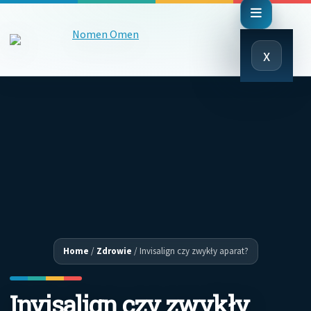
Close
x
Menu
Home
/
Zdrowie
/
Invisalign czy zwykły aparat?
Invisalign czy zwykły