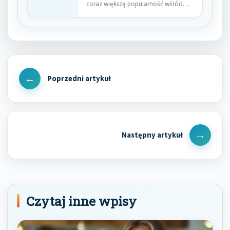
coraz większą popularność wśród
pacjentów pragnących poprawić…
Nawigacja
wpisu
Previous
Post
Next
Post
Czytaj inne wpisy