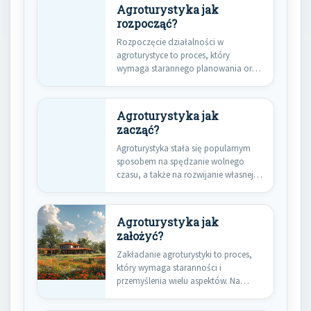
Agroturystyka jak
rozpocząć?
Rozpoczęcie działalności w
agroturystyce to proces, który
wymaga starannego planowania oraz
przemyślenia wielu aspektów.
Pierwszym…
Agroturystyka jak
zacząć?
Agroturystyka stała się popularnym
sposobem na spędzanie wolnego
czasu, a także na rozwijanie własnej
działalności…
Agroturystyka jak
założyć?
Zakładanie agroturystyki to proces,
który wymaga staranności i
przemyślenia wielu aspektów. Na
początku warto zdefiniować,…