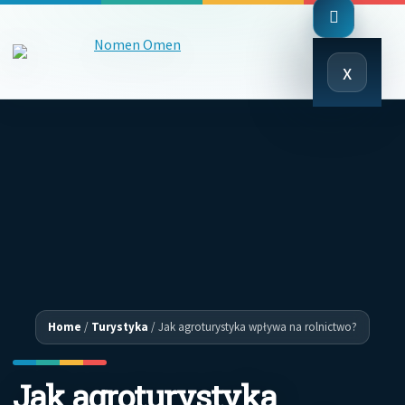
Close
x
Menu
Home
/
Turystyka
/
Jak agroturystyka wpływa na rolnictwo?
Jak agroturystyka