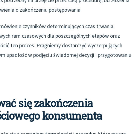
 potrzebny na przejście przez całą procedurę, od złożenia
ienia o zakończeniu postępowania.
omówienie czynników determinujących czas trwania
owych ram czasowych dla poszczególnych etapów oraz
ócić ten proces. Pragniemy dostarczyć wyczerpujących
m upadłość w podjęciu świadomej decyzji i przygotowaniu
ać się zakończenia
ściowego konsumenta
e się z szeregiem formalności i procedur, które muszą