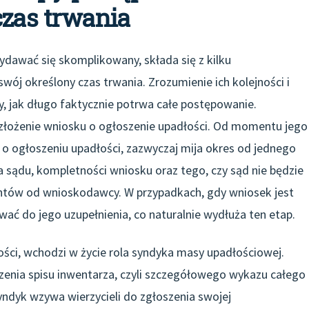
czas trwania
dawać się skomplikowany, składa się z kilku
ój określony czas trwania. Zrozumienie ich kolejności i
y, jak długo faktycznie potrwa całe postępowanie.
złożenie wniosku o ogłoszenie upadłości. Od momentu jego
o ogłoszeniu upadłości, zazwyczaj mija okres od jednego
ia sądu, kompletności wniosku oraz tego, czy sąd nie będzie
ów od wnioskodawcy. W przypadkach, gdy wniosek jest
ać do jego uzupełnienia, co naturalnie wydłuża ten etap.
ści, wchodzi w życie rola syndyka masy upadłościowej.
zenia spisu inwentarza, czyli szczegółowego wykazu całego
ndyk wzywa wierzycieli do zgłoszenia swojej