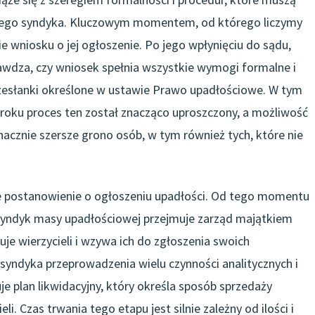
nego syndyka. Kluczowym momentem, od którego liczymy
ie wniosku o jej ogłoszenie. Po jego wpłynięciu do sądu,
rawdza, czy wniosek spełnia wszystkie wymogi formalne i
przesłanki określone w ustawie Prawo upadłościowe. W tym
 roku proces ten został znacząco uproszczony, a możliwość
nacznie szersze grono osób, w tym również tych, które nie
je postanowienie o ogłoszeniu upadłości. Od tego momentu
 Syndyk masy upadłościowej przejmuje zarząd majątkiem
uje wierzycieli i wzywa ich do zgłoszenia swoich
 syndyka przeprowadzenia wielu czynności analitycznych i
e plan likwidacyjny, który określa sposób sprzedaży
i. Czas trwania tego etapu jest silnie zależny od ilości i