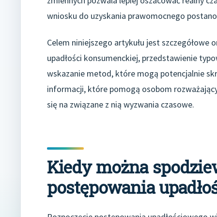
zmiennych pozwala lepiej oszacować realny czas
wniosku do uzyskania prawomocnego postanow
Celem niniejszego artykułu jest szczegółowe 
upadłości konsumenckiej, przedstawienie typ
wskazanie metod, które mogą potencjalnie skr
informacji, które pomogą osobom rozważający
się na związane z nią wyzwania czasowe.
Kiedy można spodziew
postępowania upadło
Rozpoczęcie postępowania upadłościowego wiąż