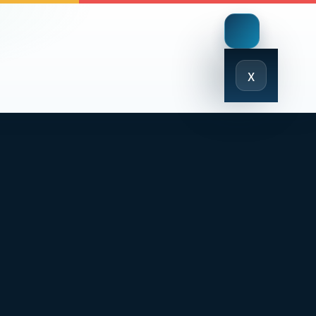
Close
x
Menu