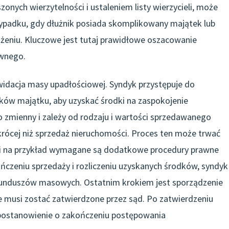
szonych wierzytelności i ustaleniem listy wierzycieli, może
rzypadku, gdy dłużnik posiada skomplikowany majątek lub
łużeniu. Kluczowe jest tutaj prawidłowe oszacowanie
awnego.
widacja masy upadłościowej. Syndyk przystępuje do
ków majątku, aby uzyskać środki na zaspokojenie
zo zmienny i zależy od rodzaju i wartości sprzedawanego
ócej niż sprzedaż nieruchomości. Proces ten może trwać
eśli na przykład wymagane są dodatkowe procedury prawne
ńczeniu sprzedaży i rozliczeniu uzyskanych środków, syndyk
 funduszów masowych. Ostatnim krokiem jest sporządzenie
 musi zostać zatwierdzone przez sąd. Po zatwierdzeniu
 postanowienie o zakończeniu postępowania