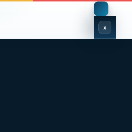
Close
x
Menu