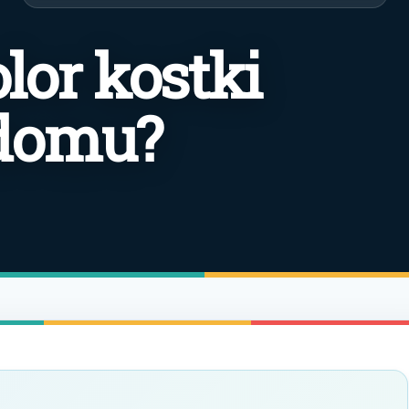
lor kostki
 domu?