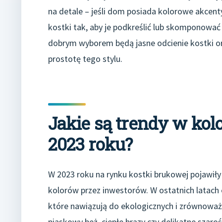
na detale – jeśli dom posiada kolorowe akcent
kostki tak, aby je podkreślić lub skomponowa
dobrym wyborem będą jasne odcienie kostki or
prostotę tego stylu.
Jakie są trendy w kol
2023 roku?
W 2023 roku na rynku kostki brukowej pojawiły
kolorów przez inwestorów. W ostatnich latach 
które nawiązują do ekologicznych i zrównoważo
piaskowy beż, ciepłe brązy czy delikatne szaroś