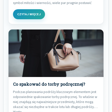
symbol miłości i wierności, wiele par pragnie postawić
CZYTAJ WIĘCEJ
Co spakować do torby podręcznej?
Podczas planowania podróży kluczowym elementem jest
odpowiednie spakowanie torby podręcznej. To właśnie w
niej znajdują się najważniejsze przedmioty, które mogą
okazać się niezbędne w trakcie lotu lub długiej podróży.
Warto