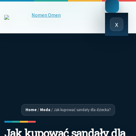
Close
x
Menu
Home
/
Moda
/
Jak kupować sandały dla dziecka?
Jak kupować sandały dla