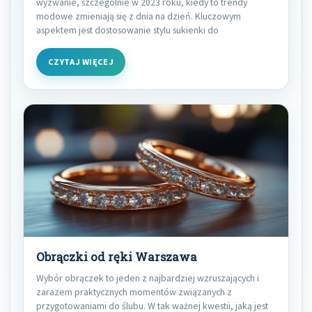
wyzwanie, szczególnie w 2023 roku, kiedy to trendy
modowe zmieniają się z dnia na dzień. Kluczowym
aspektem jest dostosowanie stylu sukienki do
CZYTAJ WIĘCEJ
Obrączki od ręki Warszawa
Wybór obrączek to jeden z najbardziej wzruszających i
zarazem praktycznych momentów związanych z
przygotowaniami do ślubu. W tak ważnej kwestii, jaką jest